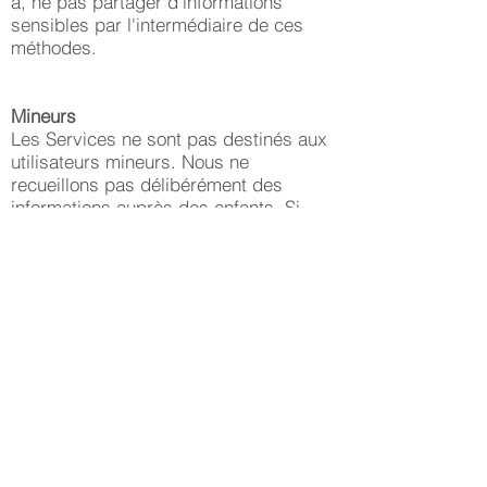
à, ne pas partager d'informations
sensibles par l'intermédiaire de ces
méthodes.
Mineurs
Les Services ne sont pas destinés aux
utilisateurs mineurs. Nous ne
recueillons pas délibérément des
informations auprès des enfants. Si
vous n'êtes pas majeur(e), vous ne
devez pas télécharger ou utiliser les
Services, ni nous fournir d'informations.
Nous nous réservons le droit de
demander une preuve d'âge à tout
moment afin de veiller à ce que les
mineurs n'utilisent pas nos Services. Si
nous apprenons qu'une personne
n'ayant pas atteint l'âge de la majorité
utilise nos Services, nous pouvons
interdire et bloquer l'accès de cet